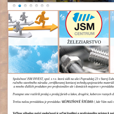
ŽELEZIARSTVO
Spoločnosť JSM INVEST, spol. s r.o. ktorá sídli na ulici Popradskej 23 v Starej Ľu
ručného stavebného náradia ,certifikovanej kotviacej techniky,
spojovacieho materiá
a mnoho ďalších produktov pre profesionálov ale i domácich majstrov v prevádzke
Postupne sme rozšírili predaj
o predaj farieb a lakov, drogérie, kobercov roznych 
Treťou našou prevádzkou je prevádzka
/ KÚPEĽŇOVÉ ŠTÚDIO /
, kde Vám naši 
Veľkou výhodou našej spoločnosti je veľmi kvalitný a profesionálny prístup k n